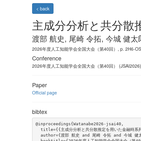
< back
主成分分析と共分散
渡部 航史, 尾崎 令拓, 今城 健太
2026年度人工知能学会全国大会（第40回）, p. 2H6-OS-2c-0
Conference
2026年度人工知能学会全国大会（第40回） (JSAI2026
Paper
Official page
bibtex
@inproceedings{Watanabe2026-jsai40,

  title={{主成分分析と共分散推定を用いた金融時系
  author={渡部 航史 and 尾崎 令拓 and 今城 健太
  booktitle={2026年度人工知能学会全国大会（第40