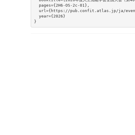
  pages={2H6-OS-2c-01},

  url={https://pub.confit.atlas.jp/ja/even
  year={2026}

}