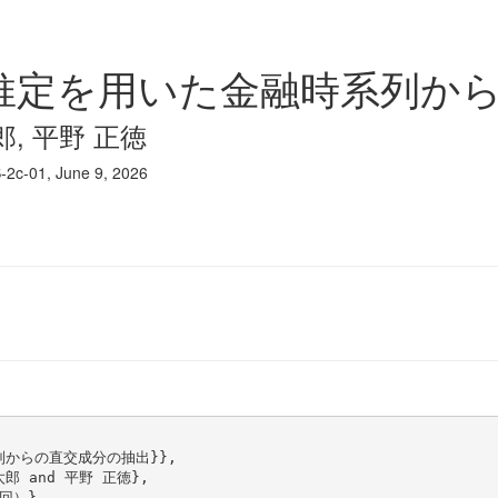
推定を用いた金融時系列か
郎, 平野 正徳
1, June 9, 2026
)
列からの直交成分の抽出}},

郎 and 平野 正徳},

回）},
